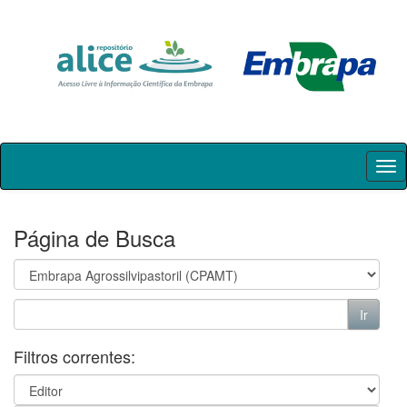
Skip
navigation
Página de Busca
Filtros correntes: