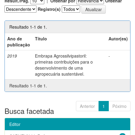
Result./Pág.
|
Ordenar por
Ordenar
Registro(s)
Resultado 1-1 de 1.
Ano de
Título
Autor(es)
publicação
2019
Embrapa Agrossilvipastoril:
-
primeiras contribuições para o
desenvolvimento de uma
agropecuária sustentável.
Resultado 1-1 de 1.
Anterior
1
Póximo
Busca facetada
Editor