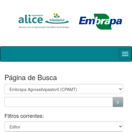
Skip
navigation
Página de Busca
Filtros correntes: