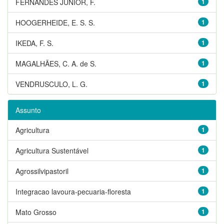
FERNANDES JUNIOR, F.
1
HOOGERHEIDE, E. S. S.
1
IKEDA, F. S.
1
MAGALHÃES, C. A. de S.
1
VENDRUSCULO, L. G.
1
Assunto
Agricultura
1
Agricultura Sustentável
1
Agrossilvipastoril
1
Integracao lavoura-pecuaria-floresta
1
Mato Grosso
1