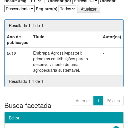
Result./Pág.
|
Ordenar por
Ordenar
Registro(s)
Resultado 1-1 de 1.
Ano de
Título
Autor(es)
publicação
2019
Embrapa Agrossilvipastoril:
-
primeiras contribuições para o
desenvolvimento de uma
agropecuária sustentável.
Resultado 1-1 de 1.
Anterior
1
Póximo
Busca facetada
Editor