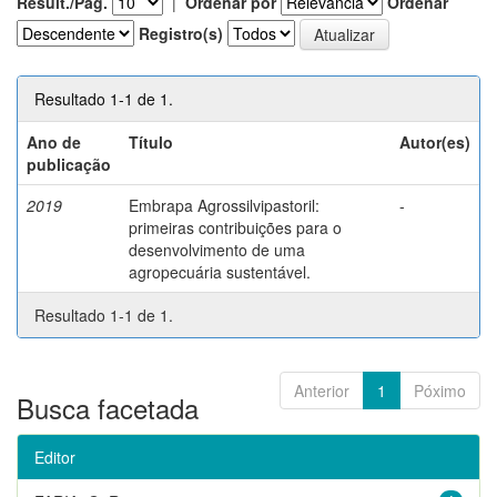
Result./Pág.
|
Ordenar por
Ordenar
Registro(s)
Resultado 1-1 de 1.
Ano de
Título
Autor(es)
publicação
2019
Embrapa Agrossilvipastoril:
-
primeiras contribuições para o
desenvolvimento de uma
agropecuária sustentável.
Resultado 1-1 de 1.
Anterior
1
Póximo
Busca facetada
Editor