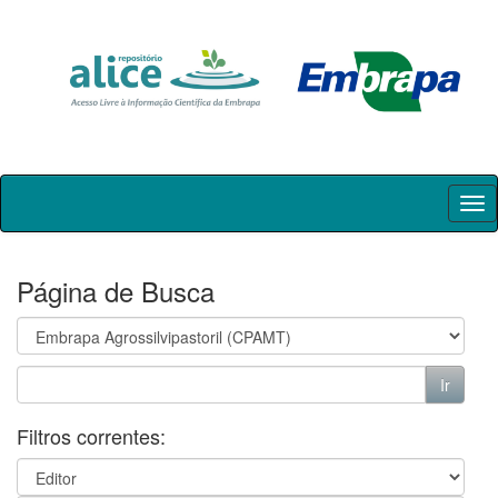
Skip
navigation
Página de Busca
Filtros correntes: