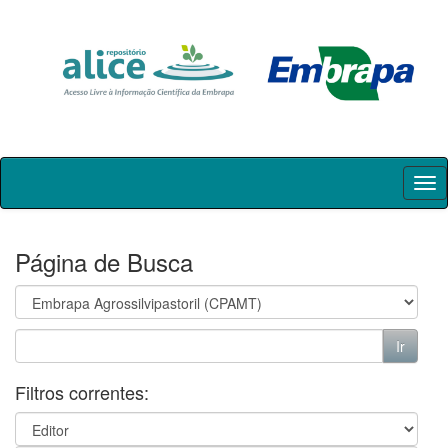
Skip
navigation
Página de Busca
Filtros correntes: