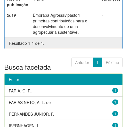
publicação
2019
Embrapa Agrossilvipastoril:
-
primeiras contribuições para o
desenvolvimento de uma
agropecuária sustentável.
Resultado 1-1 de 1.
Anterior
1
Póximo
Busca facetada
Editor
FARIA, G. R.
1
FARIAS NETO, A. L. de
1
FERNANDES JUNIOR, F.
1
ISERNHAGEN, I.
1