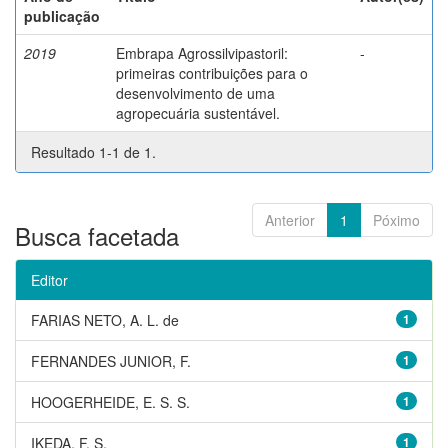
publicação
2019
Embrapa Agrossilvipastoril:
-
primeiras contribuições para o
desenvolvimento de uma
agropecuária sustentável.
Resultado 1-1 de 1.
Anterior
1
Póximo
Busca facetada
Editor
FARIAS NETO, A. L. de
1
FERNANDES JUNIOR, F.
1
HOOGERHEIDE, E. S. S.
1
IKEDA, F. S.
1