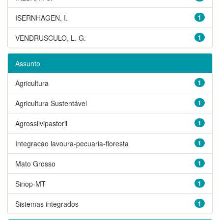
ISERNHAGEN, I.
1
VENDRUSCULO, L. G.
1
Assunto
Agricultura
1
Agricultura Sustentável
1
Agrossilvipastoril
1
Integracao lavoura-pecuaria-floresta
1
Mato Grosso
1
Sinop-MT
1
Sistemas integrados
1