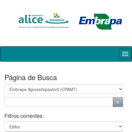
Skip
navigation
Página de Busca
Filtros correntes: