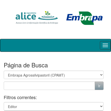
Skip
navigation
Página de Busca
Filtros correntes: