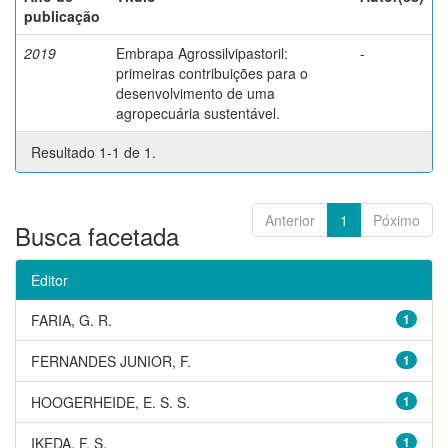
publicação
2019
Embrapa Agrossilvipastoril:
-
primeiras contribuições para o
desenvolvimento de uma
agropecuária sustentável.
Resultado 1-1 de 1.
Anterior
1
Póximo
Busca facetada
Editor
FARIA, G. R.
1
FERNANDES JUNIOR, F.
1
HOOGERHEIDE, E. S. S.
1
IKEDA, F. S.
1