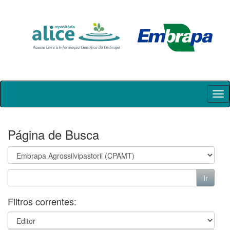
Skip
navigation
Página de Busca
Filtros correntes: