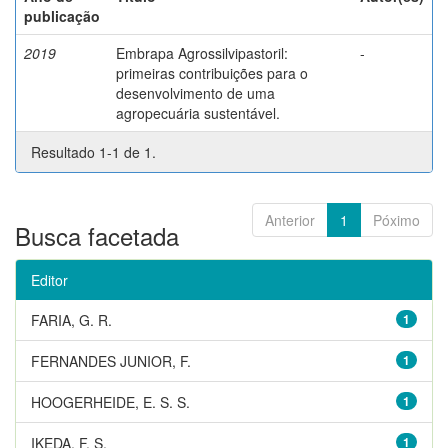
publicação
2019
Embrapa Agrossilvipastoril:
-
primeiras contribuições para o
desenvolvimento de uma
agropecuária sustentável.
Resultado 1-1 de 1.
Anterior
1
Póximo
Busca facetada
Editor
FARIA, G. R.
1
FERNANDES JUNIOR, F.
1
HOOGERHEIDE, E. S. S.
1
IKEDA, F. S.
1