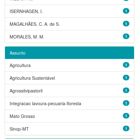
ISERNHAGEN, I.
1
MAGALHÃES, C. A. de S.
1
MORALES, M. M.
1
Assunto
Agricultura
1
Agricultura Sustentável
1
Agrossilvipastoril
1
Integracao lavoura-pecuaria-floresta
1
Mato Grosso
1
Sinop-MT
1