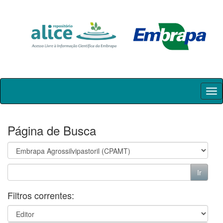
Skip
navigation
Página de Busca
Filtros correntes: