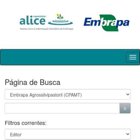
Skip
navigation
Página de Busca
Filtros correntes: