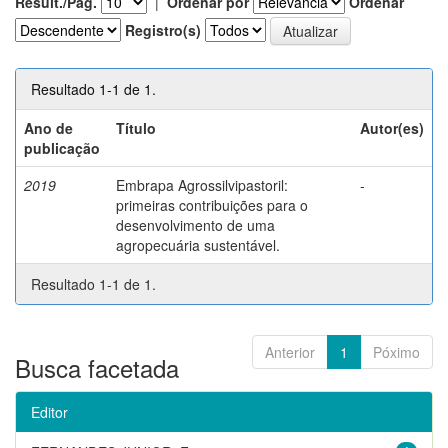
Result./Pág.
|
Ordenar por
Ordenar
Registro(s)
Resultado 1-1 de 1.
Ano de
Título
Autor(es)
publicação
2019
Embrapa Agrossilvipastoril:
-
primeiras contribuições para o
desenvolvimento de uma
agropecuária sustentável.
Resultado 1-1 de 1.
Anterior
1
Póximo
Busca facetada
Editor