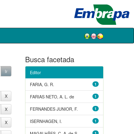
Busca facetada
Editor
FARIA, G. R.
1
FARIAS NETO, A. L. de
1
FERNANDES JUNIOR, F.
1
ISERNHAGEN, I.
1
MAGALHÃES, C. A. de S.
1