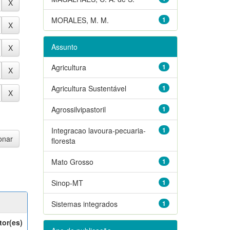
MORALES, M. M.
1
Assunto
Agricultura
1
Agricultura Sustentável
1
Agrossilvipastoril
1
Integracao lavoura-pecuaria-
1
floresta
Mato Grosso
1
Sinop-MT
1
Sistemas integrados
1
tor(es)