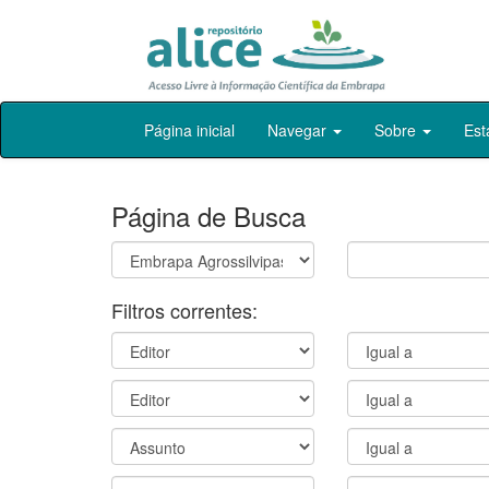
Skip
Página inicial
Navegar
Sobre
Est
navigation
Página de Busca
Filtros correntes: