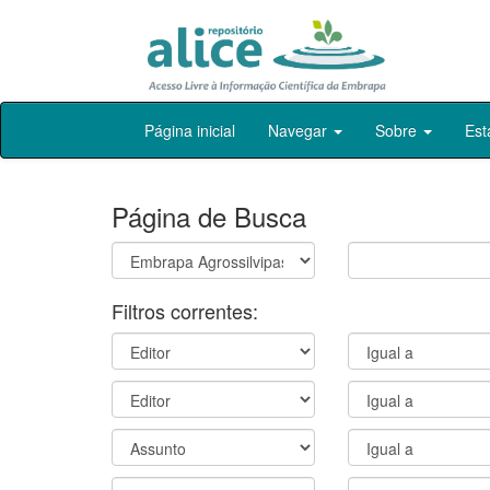
Skip
Página inicial
Navegar
Sobre
Est
navigation
Página de Busca
Filtros correntes: