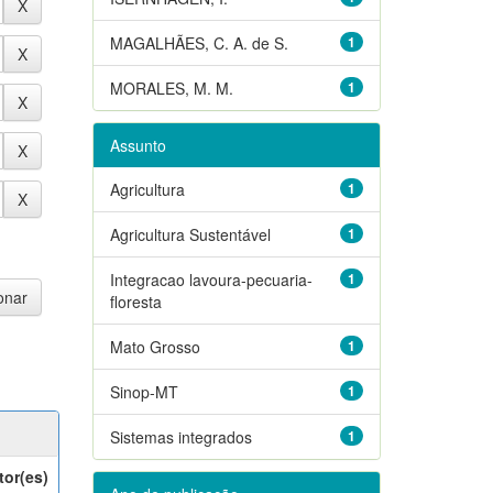
MAGALHÃES, C. A. de S.
1
MORALES, M. M.
1
Assunto
Agricultura
1
Agricultura Sustentável
1
Integracao lavoura-pecuaria-
1
floresta
Mato Grosso
1
Sinop-MT
1
Sistemas integrados
1
tor(es)