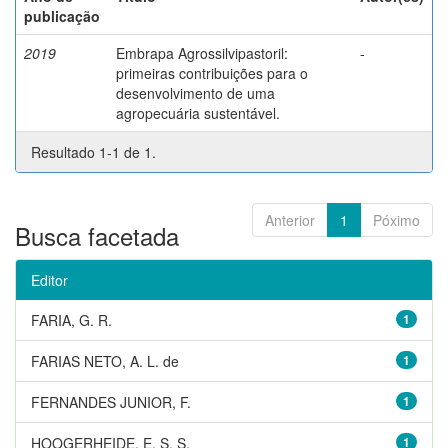
publicação
2019
Embrapa Agrossilvipastoril:
-
primeiras contribuições para o
desenvolvimento de uma
agropecuária sustentável.
Resultado 1-1 de 1.
Anterior
1
Póximo
Busca facetada
Editor
FARIA, G. R.
1
FARIAS NETO, A. L. de
1
FERNANDES JUNIOR, F.
1
HOOGERHEIDE, E. S. S.
1