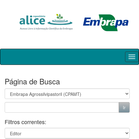
Skip
navigation
Página de Busca
Filtros correntes: