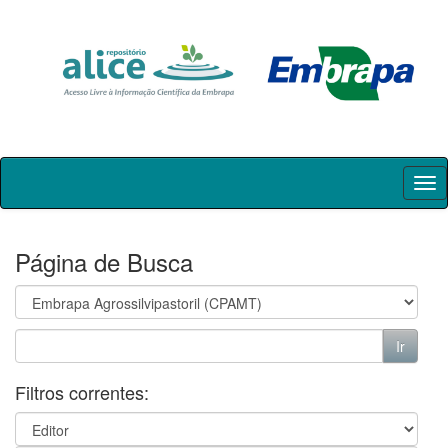
Skip
navigation
Página de Busca
Filtros correntes: