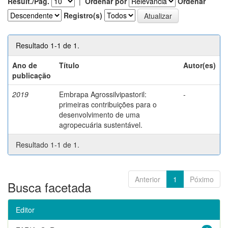
Result./Pág.
|
Ordenar por
Ordenar
Registro(s)
Resultado 1-1 de 1.
Ano de
Título
Autor(es)
publicação
2019
Embrapa Agrossilvipastoril:
-
primeiras contribuições para o
desenvolvimento de uma
agropecuária sustentável.
Resultado 1-1 de 1.
Anterior
1
Póximo
Busca facetada
Editor