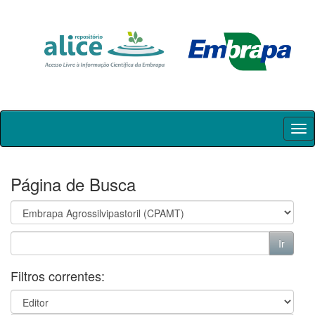
Skip
navigation
Página de Busca
Filtros correntes: