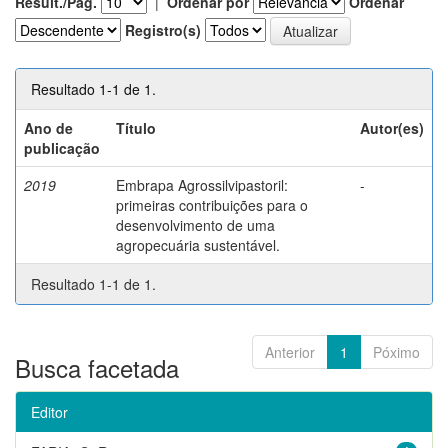
Result./Pág.
|
Ordenar por
Ordenar
Registro(s)
Resultado 1-1 de 1.
Ano de
Título
Autor(es)
publicação
2019
Embrapa Agrossilvipastoril:
-
primeiras contribuições para o
desenvolvimento de uma
agropecuária sustentável.
Resultado 1-1 de 1.
Anterior
1
Póximo
Busca facetada
Editor