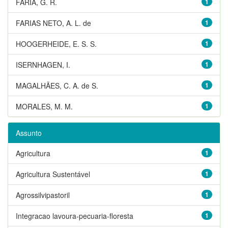
FARIA, G. R.
1
FARIAS NETO, A. L. de
1
HOOGERHEIDE, E. S. S.
1
ISERNHAGEN, I.
1
MAGALHÃES, C. A. de S.
1
MORALES, M. M.
1
Assunto
Agricultura
1
Agricultura Sustentável
1
Agrossilvipastoril
1
Integracao lavoura-pecuaria-floresta
1