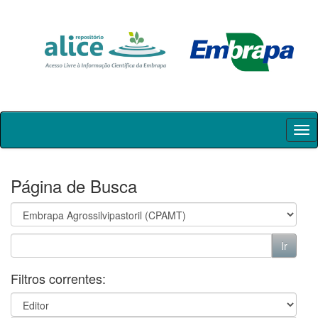
Skip
navigation
Página de Busca
Filtros correntes: