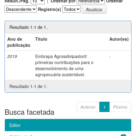
Result./Pág.
|
Ordenar por
Ordenar
Registro(s)
Resultado 1-1 de 1.
Ano de
Título
Autor(es)
publicação
2019
Embrapa Agrossilvipastoril:
-
primeiras contribuições para o
desenvolvimento de uma
agropecuária sustentável.
Resultado 1-1 de 1.
Anterior
1
Póximo
Busca facetada
Editor