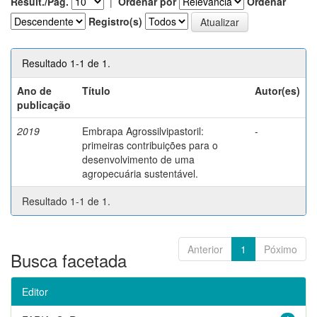
Result./Pág.
|
Ordenar por
Ordenar
Registro(s)
Resultado 1-1 de 1.
Ano de
Título
Autor(es)
publicação
2019
Embrapa Agrossilvipastoril:
-
primeiras contribuições para o
desenvolvimento de uma
agropecuária sustentável.
Resultado 1-1 de 1.
Anterior
1
Póximo
Busca facetada
Editor