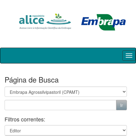
Skip
navigation
Página de Busca
Filtros correntes: