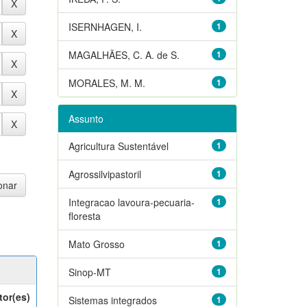
ISERNHAGEN, I.
1
MAGALHÃES, C. A. de S.
1
MORALES, M. M.
1
Assunto
Agricultura Sustentável
1
Agrossilvipastoril
1
Integracao lavoura-pecuaria-
1
floresta
Mato Grosso
1
Sinop-MT
1
tor(es)
Sistemas integrados
1