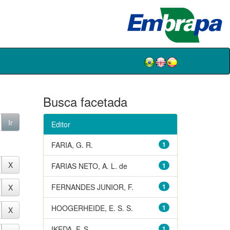
Busca facetada
Editor
FARIA, G. R.
1
FARIAS NETO, A. L. de
1
FERNANDES JUNIOR, F.
1
HOOGERHEIDE, E. S. S.
1
IKEDA, F. S.
1