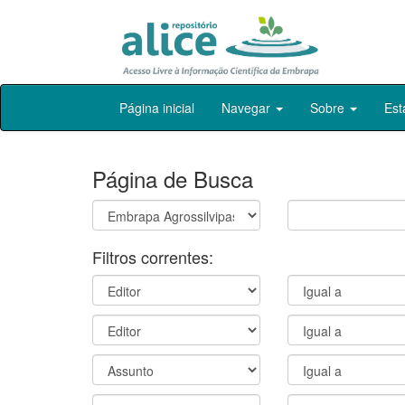
Skip
Página inicial
Navegar
Sobre
Est
navigation
Página de Busca
Filtros correntes: