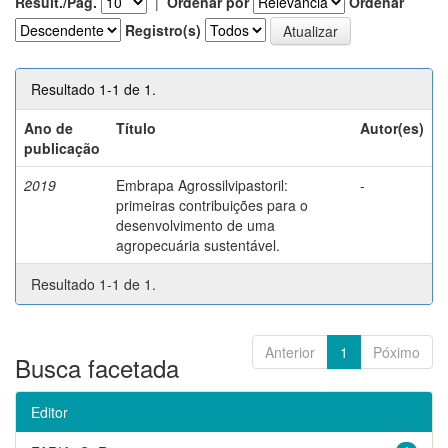
Result./Pág.
|
Ordenar por
Ordenar
Registro(s)
Resultado 1-1 de 1.
Ano de
Título
Autor(es)
publicação
2019
Embrapa Agrossilvipastoril:
-
primeiras contribuições para o
desenvolvimento de uma
agropecuária sustentável.
Resultado 1-1 de 1.
Anterior
1
Póximo
Busca facetada
Editor