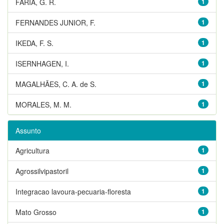
FARIA, G. R.
1
FERNANDES JUNIOR, F.
1
IKEDA, F. S.
1
ISERNHAGEN, I.
1
MAGALHÃES, C. A. de S.
1
MORALES, M. M.
1
Assunto
Agricultura
1
Agrossilvipastoril
1
Integracao lavoura-pecuaria-floresta
1
Mato Grosso
1