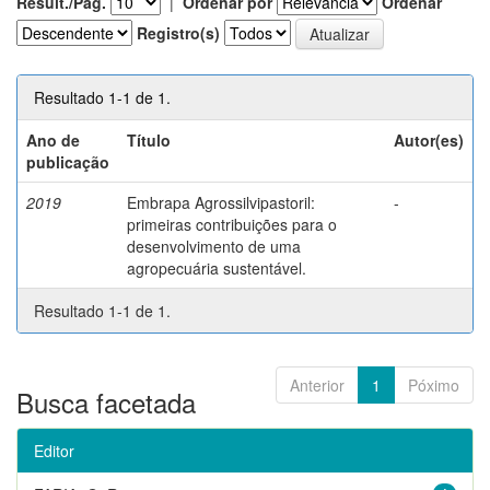
Result./Pág.
|
Ordenar por
Ordenar
Registro(s)
Resultado 1-1 de 1.
Ano de
Título
Autor(es)
publicação
2019
Embrapa Agrossilvipastoril:
-
primeiras contribuições para o
desenvolvimento de uma
agropecuária sustentável.
Resultado 1-1 de 1.
Anterior
1
Póximo
Busca facetada
Editor