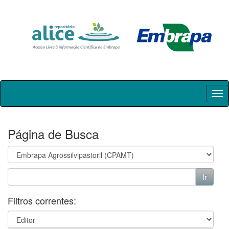
Skip
navigation
Página de Busca
Filtros correntes: