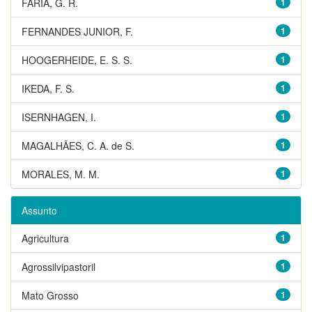
FARIA, G. R.
1
FERNANDES JUNIOR, F.
1
HOOGERHEIDE, E. S. S.
1
IKEDA, F. S.
1
ISERNHAGEN, I.
1
MAGALHÃES, C. A. de S.
1
MORALES, M. M.
1
Assunto
Agricultura
1
Agrossilvipastoril
1
Mato Grosso
1