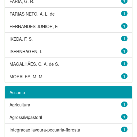
FARIA, G. R.
1
FARIAS NETO, A. L. de
1
FERNANDES JUNIOR, F.
1
IKEDA, F. S.
1
ISERNHAGEN, I.
1
MAGALHÃES, C. A. de S.
1
MORALES, M. M.
1
Assunto
Agricultura
1
Agrossilvipastoril
1
Integracao lavoura-pecuaria-floresta
1