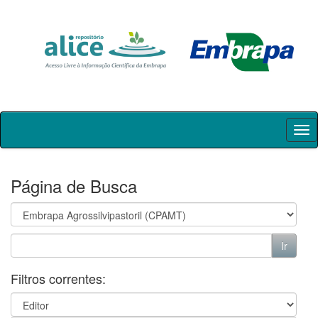
Skip
navigation
Página de Busca
Filtros correntes: