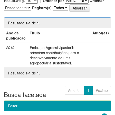
Result./Pág.
|
Ordenar por
Ordenar
Registro(s)
Resultado 1-1 de 1.
Ano de
Título
Autor(es)
publicação
2019
Embrapa Agrossilvipastoril:
-
primeiras contribuições para o
desenvolvimento de uma
agropecuária sustentável.
Resultado 1-1 de 1.
Anterior
1
Póximo
Busca facetada
Editor