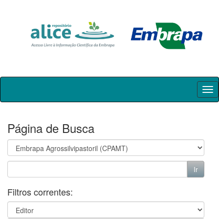
Skip
navigation
Página de Busca
Filtros correntes: