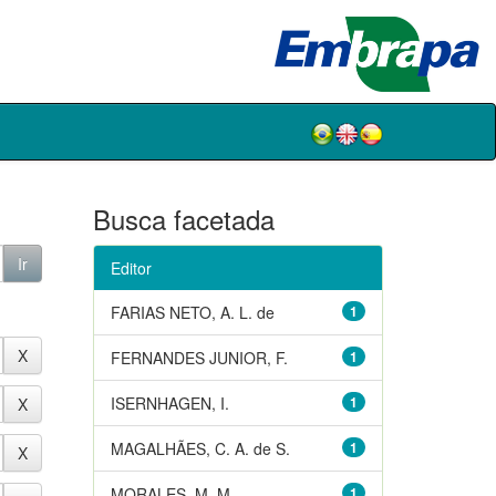
Busca facetada
Editor
FARIAS NETO, A. L. de
1
FERNANDES JUNIOR, F.
1
ISERNHAGEN, I.
1
MAGALHÃES, C. A. de S.
1
MORALES, M. M.
1