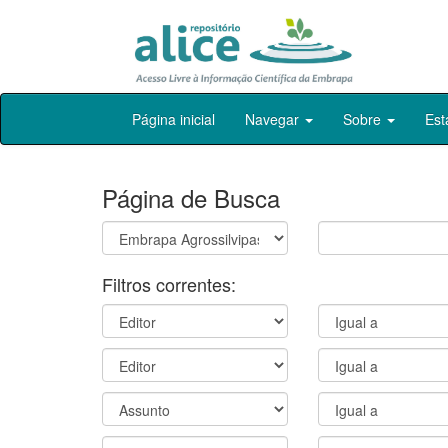
Skip
Página inicial
Navegar
Sobre
Est
navigation
Página de Busca
Filtros correntes: