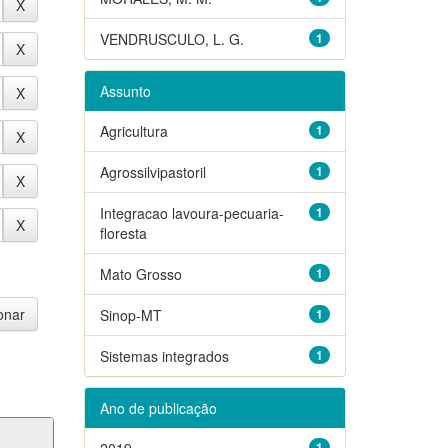
VENDRUSCULO, L. G.
1
Assunto
Agricultura
1
Agrossilvipastoril
1
Integracao lavoura-pecuaria-
1
floresta
Mato Grosso
1
Sinop-MT
1
Sistemas integrados
1
Ano de publicação
2019
1