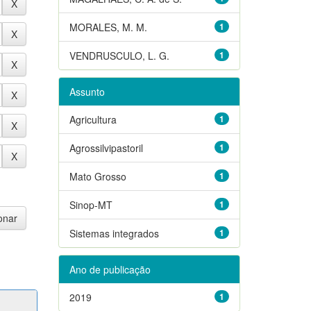
MORALES, M. M.
1
VENDRUSCULO, L. G.
1
Assunto
Agricultura
1
Agrossilvipastoril
1
Mato Grosso
1
Sinop-MT
1
Sistemas integrados
1
Ano de publicação
2019
1