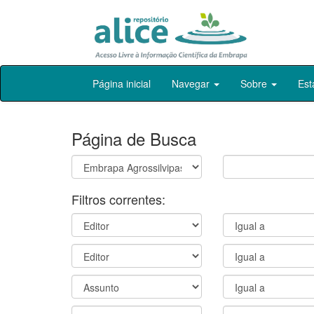
Skip
Página inicial
Navegar
Sobre
Est
navigation
Página de Busca
Filtros correntes: