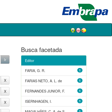
Busca facetada
Editor
FARIA, G. R.
1
FARIAS NETO, A. L. de
1
FERNANDES JUNIOR, F.
1
ISERNHAGEN, I.
1
MAGALHÃES, C. A. de S.
1