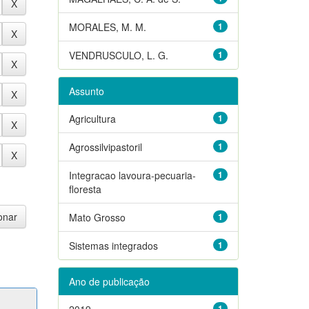
MORALES, M. M.
1
VENDRUSCULO, L. G.
1
Assunto
Agricultura
1
Agrossilvipastoril
1
Integracao lavoura-pecuaria-
1
floresta
Mato Grosso
1
Sistemas integrados
1
Ano de publicação
2019
1