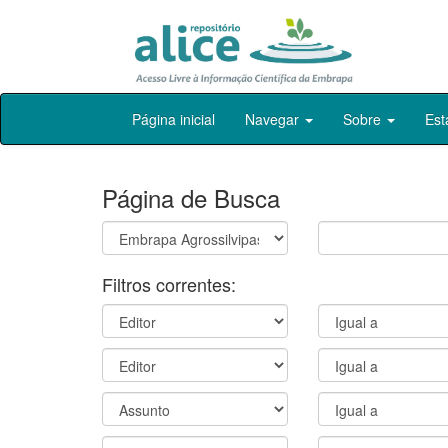
Skip
Página inicial
Navegar
Sobre
Est
navigation
Página de Busca
Filtros correntes: