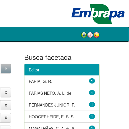
Busca facetada
Editor
FARIA, G. R.
1
FARIAS NETO, A. L. de
1
FERNANDES JUNIOR, F.
1
HOOGERHEIDE, E. S. S.
1
MAGALHÃES, C. A. de S.
1