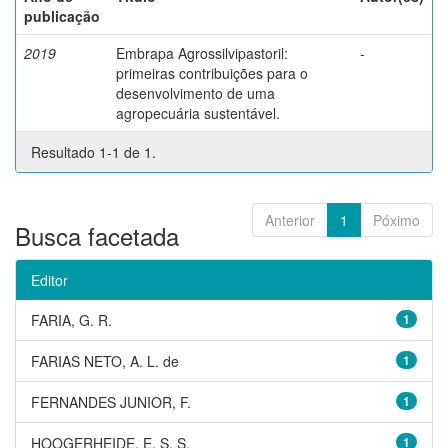
publicação
2019
Embrapa Agrossilvipastoril:
-
primeiras contribuições para o
desenvolvimento de uma
agropecuária sustentável.
Resultado 1-1 de 1.
Anterior
1
Póximo
Busca facetada
Editor
FARIA, G. R.
1
FARIAS NETO, A. L. de
1
FERNANDES JUNIOR, F.
1
HOOGERHEIDE, E. S. S.
1