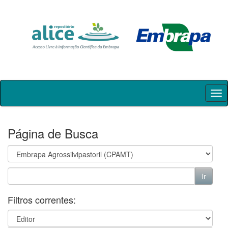
Skip
navigation
Página de Busca
Filtros correntes: