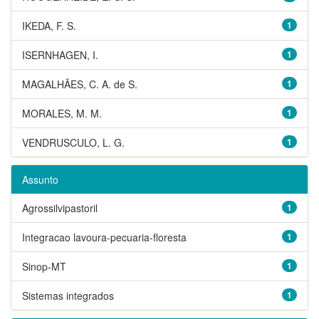
IKEDA, F. S.
1
ISERNHAGEN, I.
1
MAGALHÃES, C. A. de S.
1
MORALES, M. M.
1
VENDRUSCULO, L. G.
1
Assunto
Agrossilvipastoril
1
Integracao lavoura-pecuaria-floresta
1
Sinop-MT
1
Sistemas integrados
1