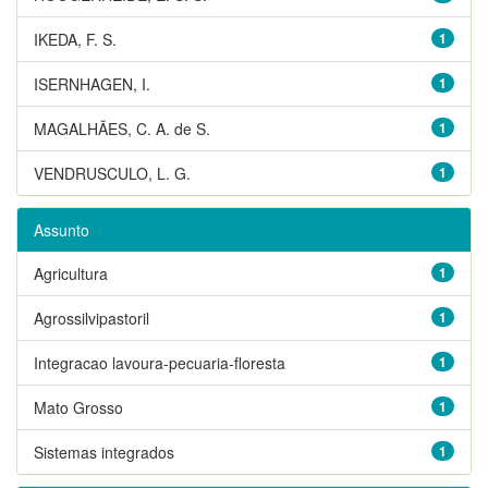
IKEDA, F. S.
1
ISERNHAGEN, I.
1
MAGALHÃES, C. A. de S.
1
VENDRUSCULO, L. G.
1
Assunto
Agricultura
1
Agrossilvipastoril
1
Integracao lavoura-pecuaria-floresta
1
Mato Grosso
1
Sistemas integrados
1