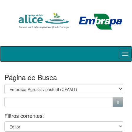
Skip
navigation
Página de Busca
Filtros correntes: