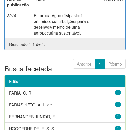
publicação
2019
Embrapa Agrossilvipastoril:
-
primeiras contribuições para o
desenvolvimento de uma
agropecuária sustentável.
Resultado 1-1 de 1.
Anterior
1
Póximo
Busca facetada
Editor
FARIA, G. R.
1
FARIAS NETO, A. L. de
1
FERNANDES JUNIOR, F.
1
HOOGERHEIDE, E. S. S.
1