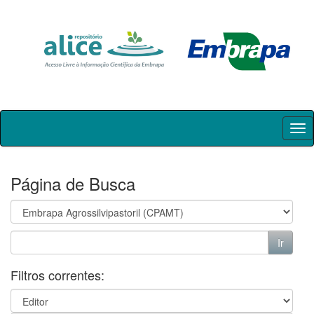
Skip
navigation
Página de Busca
Filtros correntes: