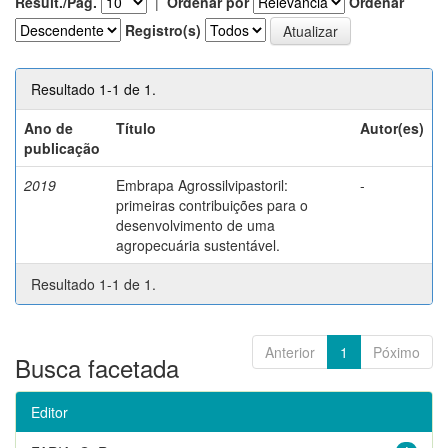
Result./Pág.
|
Ordenar por
Ordenar
Registro(s)
Resultado 1-1 de 1.
Ano de
Título
Autor(es)
publicação
2019
Embrapa Agrossilvipastoril:
-
primeiras contribuições para o
desenvolvimento de uma
agropecuária sustentável.
Resultado 1-1 de 1.
Anterior
1
Póximo
Busca facetada
Editor