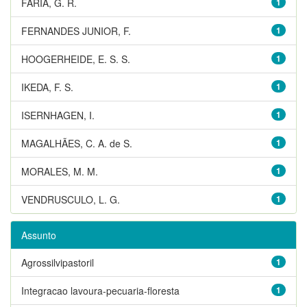
FARIA, G. R.
1
FERNANDES JUNIOR, F.
1
HOOGERHEIDE, E. S. S.
1
IKEDA, F. S.
1
ISERNHAGEN, I.
1
MAGALHÃES, C. A. de S.
1
MORALES, M. M.
1
VENDRUSCULO, L. G.
1
Assunto
Agrossilvipastoril
1
Integracao lavoura-pecuaria-floresta
1