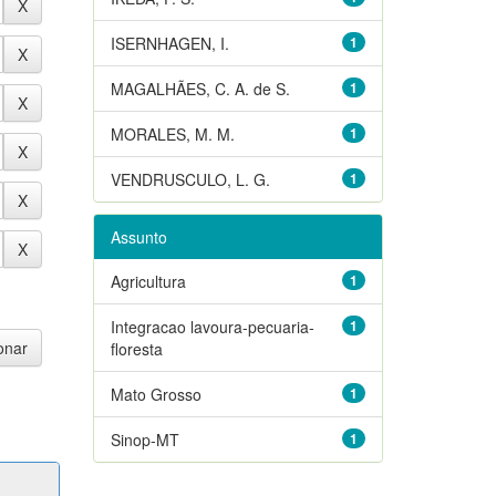
ISERNHAGEN, I.
1
MAGALHÃES, C. A. de S.
1
MORALES, M. M.
1
VENDRUSCULO, L. G.
1
Assunto
Agricultura
1
Integracao lavoura-pecuaria-
1
floresta
Mato Grosso
1
Sinop-MT
1