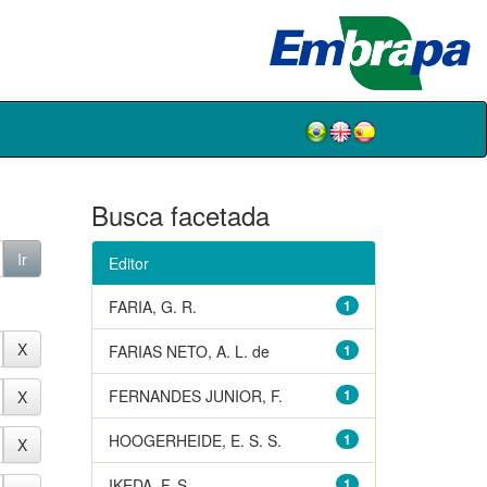
Busca facetada
Editor
FARIA, G. R.
1
FARIAS NETO, A. L. de
1
FERNANDES JUNIOR, F.
1
HOOGERHEIDE, E. S. S.
1
IKEDA, F. S.
1