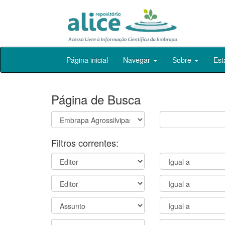
Skip
Página inicial
Navegar
Sobre
Est
navigation
Página de Busca
Filtros correntes: