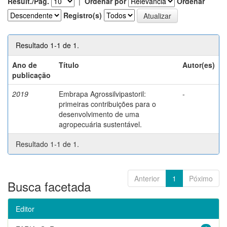
Result./Pág.
|
Ordenar por
Ordenar
Registro(s)
Resultado 1-1 de 1.
Ano de
Título
Autor(es)
publicação
2019
Embrapa Agrossilvipastoril:
-
primeiras contribuições para o
desenvolvimento de uma
agropecuária sustentável.
Resultado 1-1 de 1.
Anterior
1
Póximo
Busca facetada
Editor