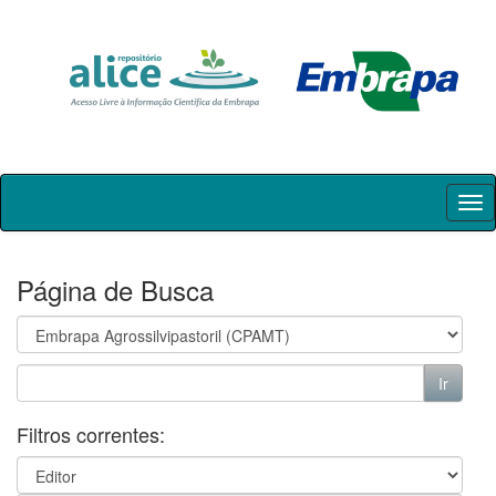
Skip
navigation
Página de Busca
Filtros correntes: