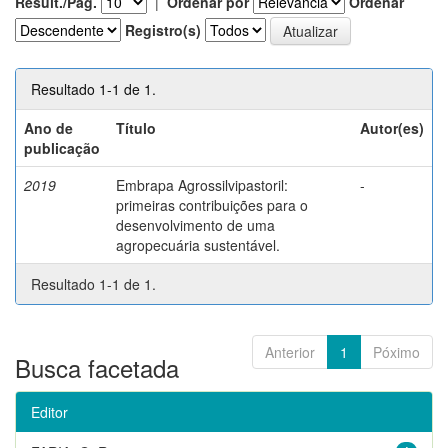
Result./Pág.
|
Ordenar por
Ordenar
Registro(s)
Resultado 1-1 de 1.
Ano de
Título
Autor(es)
publicação
2019
Embrapa Agrossilvipastoril:
-
primeiras contribuições para o
desenvolvimento de uma
agropecuária sustentável.
Resultado 1-1 de 1.
Anterior
1
Póximo
Busca facetada
Editor