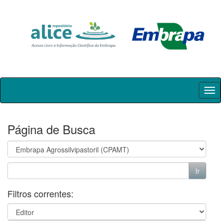
Skip
navigation
Página de Busca
Filtros correntes: