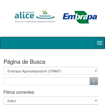
Skip
navigation
Página de Busca
Filtros correntes: