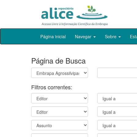
Skip
Página inicial
Navegar
Sobre
Est
navigation
Página de Busca
Filtros correntes: