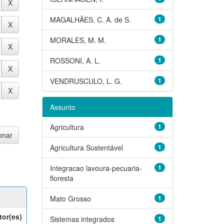
MAGALHÃES, C. A. de S.
1
MORALES, M. M.
1
ROSSONI, A. L.
1
VENDRUSCULO, L. G.
1
Assunto
Agricultura
1
Agricultura Sustentável
1
Integracao lavoura-pecuaria-
1
floresta
Mato Grosso
1
tor(es)
Sistemas integrados
1