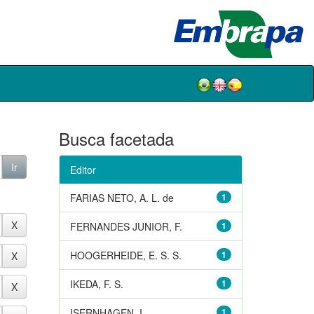
Busca facetada
Editor
FARIAS NETO, A. L. de
1
FERNANDES JUNIOR, F.
1
HOOGERHEIDE, E. S. S.
1
IKEDA, F. S.
1
ISERNHAGEN, I.
1