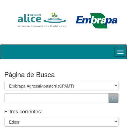
Skip
navigation
Página de Busca
Filtros correntes: