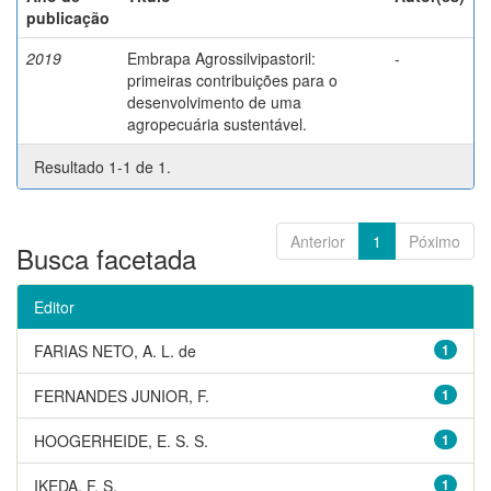
publicação
2019
Embrapa Agrossilvipastoril:
-
primeiras contribuições para o
desenvolvimento de uma
agropecuária sustentável.
Resultado 1-1 de 1.
Anterior
1
Póximo
Busca facetada
Editor
FARIAS NETO, A. L. de
1
FERNANDES JUNIOR, F.
1
HOOGERHEIDE, E. S. S.
1
IKEDA, F. S.
1