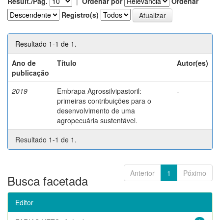
Result./Pág.
|
Ordenar por
Ordenar
Registro(s)
Resultado 1-1 de 1.
Ano de
Título
Autor(es)
publicação
2019
Embrapa Agrossilvipastoril:
-
primeiras contribuições para o
desenvolvimento de uma
agropecuária sustentável.
Resultado 1-1 de 1.
Anterior
1
Póximo
Busca facetada
Editor