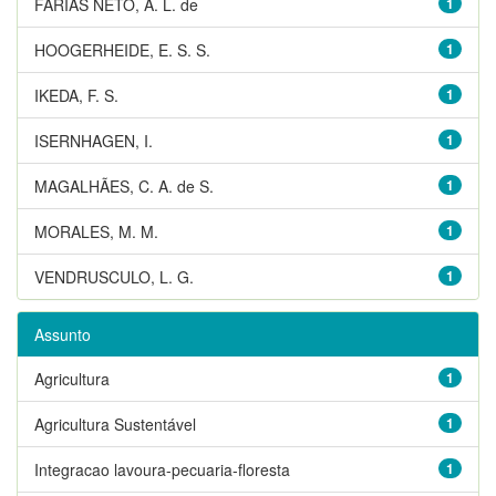
FARIAS NETO, A. L. de
1
HOOGERHEIDE, E. S. S.
1
IKEDA, F. S.
1
ISERNHAGEN, I.
1
MAGALHÃES, C. A. de S.
1
MORALES, M. M.
1
VENDRUSCULO, L. G.
1
Assunto
Agricultura
1
Agricultura Sustentável
1
Integracao lavoura-pecuaria-floresta
1