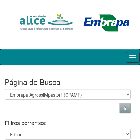
Skip
navigation
Página de Busca
Filtros correntes: