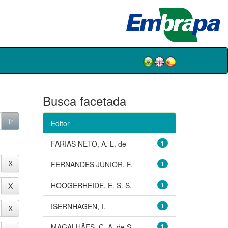
Busca facetada
Editor
FARIAS NETO, A. L. de
1
FERNANDES JUNIOR, F.
1
HOOGERHEIDE, E. S. S.
1
ISERNHAGEN, I.
1
MAGALHÃES, C. A. de S.
1