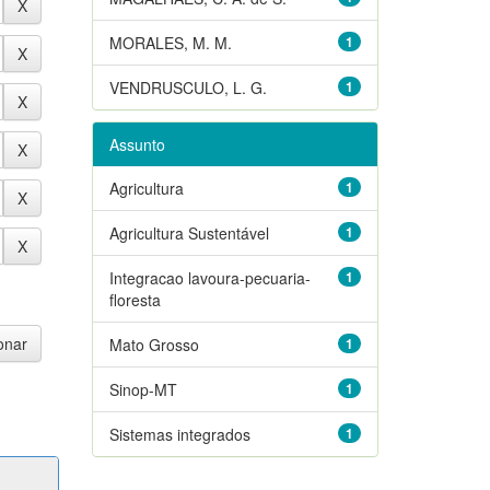
MORALES, M. M.
1
VENDRUSCULO, L. G.
1
Assunto
Agricultura
1
Agricultura Sustentável
1
Integracao lavoura-pecuaria-
1
floresta
Mato Grosso
1
Sinop-MT
1
Sistemas integrados
1