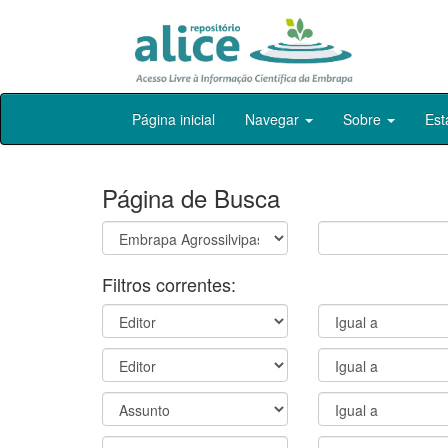
Skip
Página inicial
Navegar
Sobre
Est
navigation
Página de Busca
Filtros correntes: