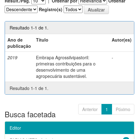
Result./Pág.
|
Ordenar por
Ordenar
Registro(s)
Resultado 1-1 de 1.
Ano de
Título
Autor(es)
publicação
2019
Embrapa Agrossilvipastoril:
-
primeiras contribuições para o
desenvolvimento de uma
agropecuária sustentável.
Resultado 1-1 de 1.
Anterior
1
Póximo
Busca facetada
Editor