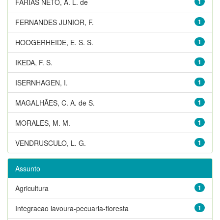
FARIAS NETO, A. L. de
1
FERNANDES JUNIOR, F.
1
HOOGERHEIDE, E. S. S.
1
IKEDA, F. S.
1
ISERNHAGEN, I.
1
MAGALHÃES, C. A. de S.
1
MORALES, M. M.
1
VENDRUSCULO, L. G.
1
Assunto
Agricultura
1
Integracao lavoura-pecuaria-floresta
1