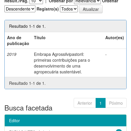
Result./Pág.
|
Ordenar por
Ordenar
Registro(s)
Resultado 1-1 de 1.
Ano de
Título
Autor(es)
publicação
2019
Embrapa Agrossilvipastoril:
-
primeiras contribuições para o
desenvolvimento de uma
agropecuária sustentável.
Resultado 1-1 de 1.
Anterior
1
Póximo
Busca facetada
Editor