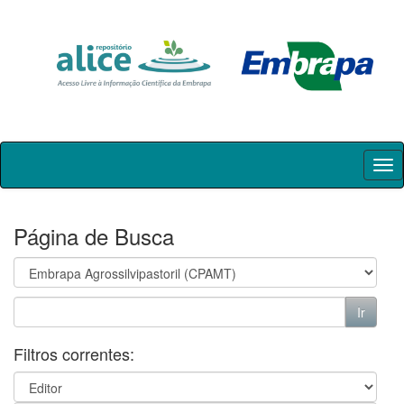
Skip
navigation
Página de Busca
Filtros correntes: