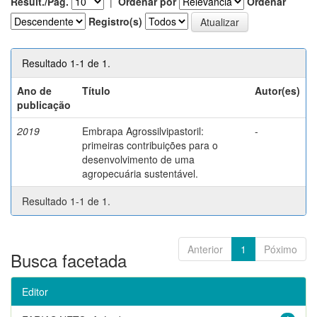
Result./Pág.
|
Ordenar por
Ordenar
Registro(s)
Resultado 1-1 de 1.
Ano de
Título
Autor(es)
publicação
2019
Embrapa Agrossilvipastoril:
-
primeiras contribuições para o
desenvolvimento de uma
agropecuária sustentável.
Resultado 1-1 de 1.
Anterior
1
Póximo
Busca facetada
Editor