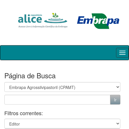
Skip
navigation
Página de Busca
Filtros correntes: