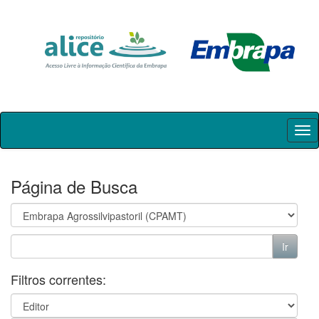
Skip
navigation
Página de Busca
Filtros correntes: