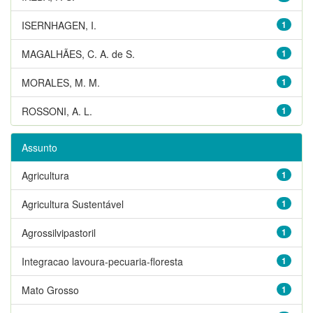
ISERNHAGEN, I.
1
MAGALHÃES, C. A. de S.
1
MORALES, M. M.
1
ROSSONI, A. L.
1
Assunto
Agricultura
1
Agricultura Sustentável
1
Agrossilvipastoril
1
Integracao lavoura-pecuaria-floresta
1
Mato Grosso
1