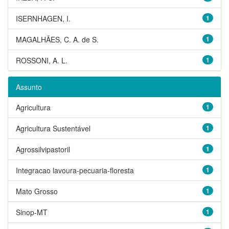
ISERNHAGEN, I.
1
MAGALHÃES, C. A. de S.
1
ROSSONI, A. L.
1
Assunto
Agricultura
1
Agricultura Sustentável
1
Agrossilvipastoril
1
Integracao lavoura-pecuaria-floresta
1
Mato Grosso
1
Sinop-MT
1