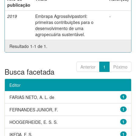
publicação
2019
Embrapa Agrossilvipastoril:
-
primeiras contribuições para o
desenvolvimento de uma
agropecuária sustentável.
Resultado 1-1 de 1.
Anterior
1
Póximo
Busca facetada
Editor
FARIAS NETO, A. L. de
1
FERNANDES JUNIOR, F.
1
HOOGERHEIDE, E. S. S.
1
IKEDA, F. S.
1