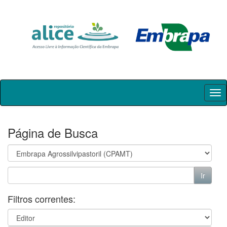
Skip
navigation
Página de Busca
Filtros correntes: