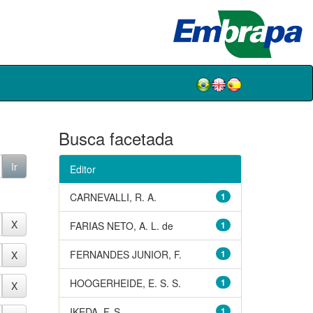
Busca facetada
Editor
CARNEVALLI, R. A.
1
FARIAS NETO, A. L. de
1
FERNANDES JUNIOR, F.
1
HOOGERHEIDE, E. S. S.
1
IKEDA, F. S.
1