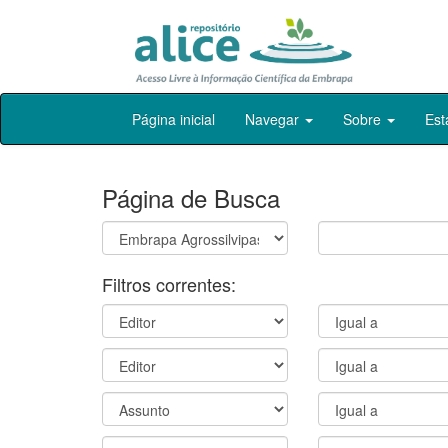
Skip
Página inicial
Navegar
Sobre
Est
navigation
Página de Busca
Filtros correntes: