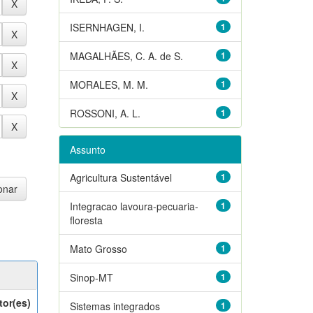
ISERNHAGEN, I.
1
MAGALHÃES, C. A. de S.
1
MORALES, M. M.
1
ROSSONI, A. L.
1
Assunto
Agricultura Sustentável
1
Integracao lavoura-pecuaria-
1
floresta
Mato Grosso
1
Sinop-MT
1
tor(es)
Sistemas integrados
1