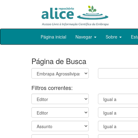
Skip
Página inicial
Navegar
Sobre
Est
navigation
Página de Busca
Filtros correntes: