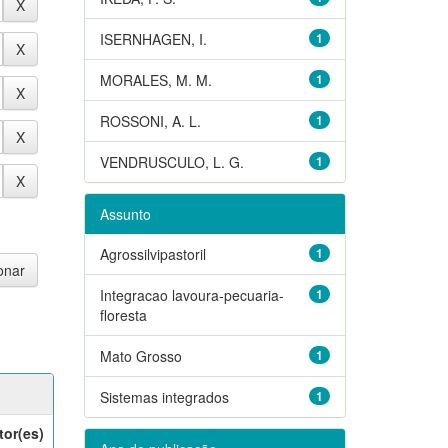
ISERNHAGEN, I.
1
MORALES, M. M.
1
ROSSONI, A. L.
1
VENDRUSCULO, L. G.
1
Assunto
Agrossilvipastoril
1
Integracao lavoura-pecuaria-
1
floresta
Mato Grosso
1
Sistemas integrados
1
tor(es)