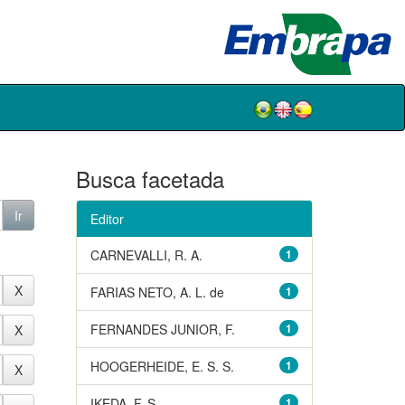
Busca facetada
Editor
CARNEVALLI, R. A.
1
FARIAS NETO, A. L. de
1
FERNANDES JUNIOR, F.
1
HOOGERHEIDE, E. S. S.
1
IKEDA, F. S.
1