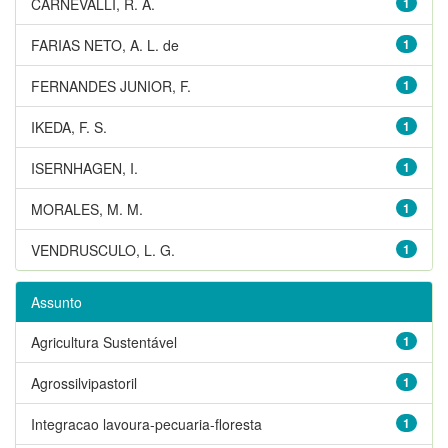
CARNEVALLI, R. A.
1
FARIAS NETO, A. L. de
1
FERNANDES JUNIOR, F.
1
IKEDA, F. S.
1
ISERNHAGEN, I.
1
MORALES, M. M.
1
VENDRUSCULO, L. G.
1
Assunto
Agricultura Sustentável
1
Agrossilvipastoril
1
Integracao lavoura-pecuaria-floresta
1