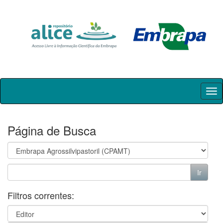
Skip
navigation
Página de Busca
Filtros correntes: