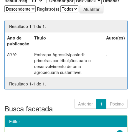
Result./Pág.
|
Ordenar por
Ordenar
Registro(s)
Resultado 1-1 de 1.
Ano de
Título
Autor(es)
publicação
2019
Embrapa Agrossilvipastoril:
-
primeiras contribuições para o
desenvolvimento de uma
agropecuária sustentável.
Resultado 1-1 de 1.
Anterior
1
Póximo
Busca facetada
Editor