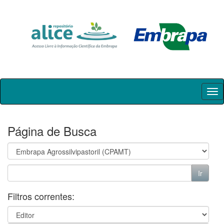
Skip
navigation
Página de Busca
Filtros correntes: