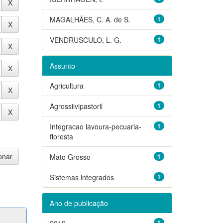
MAGALHÃES, C. A. de S.
1
VENDRUSCULO, L. G.
1
Assunto
Agricultura
1
Agrossilvipastoril
1
Integracao lavoura-pecuaria-
1
floresta
Mato Grosso
1
Sistemas integrados
1
Ano de publicação
2019
1