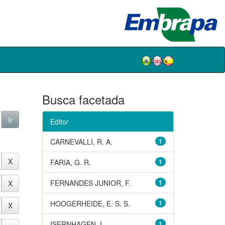
Busca facetada
Editor
CARNEVALLI, R. A.
1
FARIA, G. R.
1
FERNANDES JUNIOR, F.
1
HOOGERHEIDE, E. S. S.
1
ISERNHAGEN, I.
1