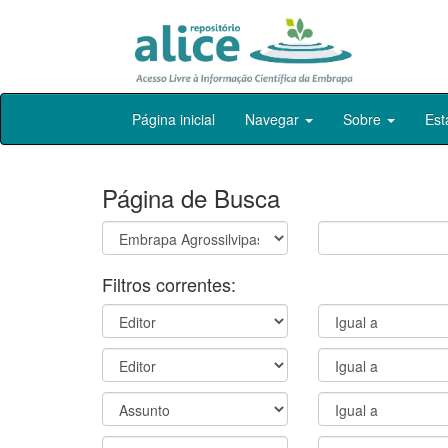
Skip
Página inicial
Navegar
Sobre
Est
navigation
Página de Busca
Filtros correntes: