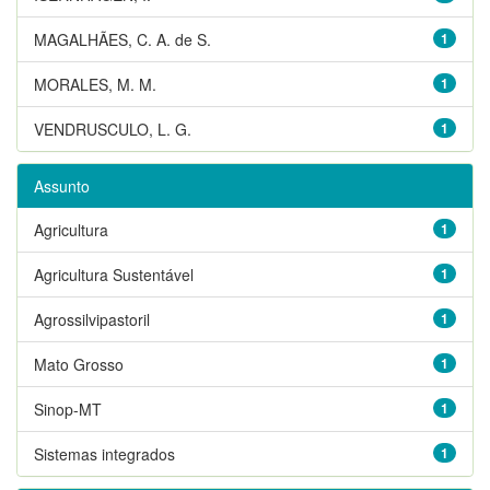
MAGALHÃES, C. A. de S.
1
MORALES, M. M.
1
VENDRUSCULO, L. G.
1
Assunto
Agricultura
1
Agricultura Sustentável
1
Agrossilvipastoril
1
Mato Grosso
1
Sinop-MT
1
Sistemas integrados
1