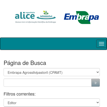
Skip
navigation
Página de Busca
Filtros correntes: