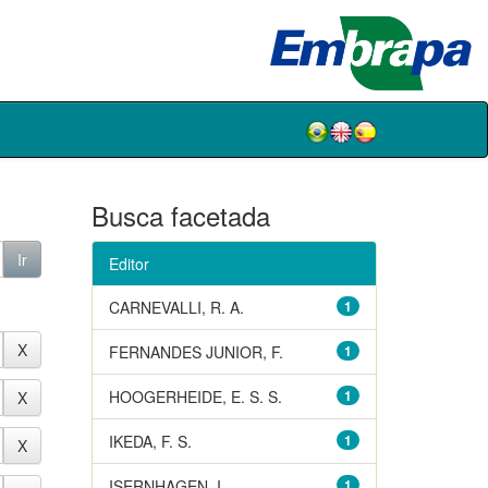
Busca facetada
Editor
CARNEVALLI, R. A.
1
FERNANDES JUNIOR, F.
1
HOOGERHEIDE, E. S. S.
1
IKEDA, F. S.
1
ISERNHAGEN, I.
1