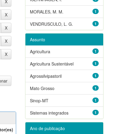
MORALES, M. M.
1
VENDRUSCULO, L. G.
1
Assunto
Agricultura
1
Agricultura Sustentável
1
Agrossilvipastoril
1
Mato Grosso
1
Sinop-MT
1
Sistemas integrados
1
Ano de publicação
tor(es)