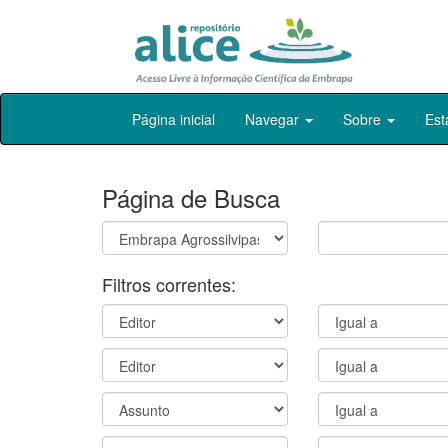
Skip
Página inicial
Navegar
Sobre
Est
navigation
Página de Busca
Filtros correntes: