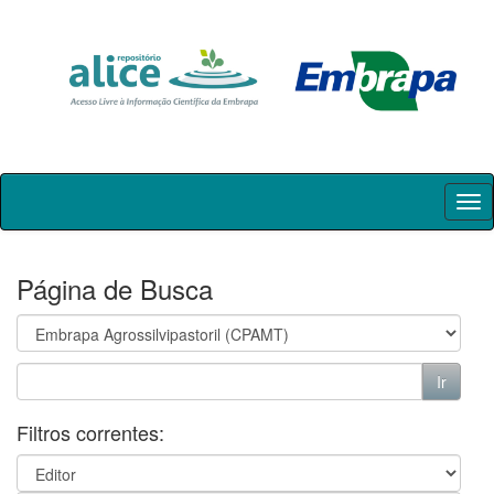
Skip
navigation
Página de Busca
Filtros correntes: