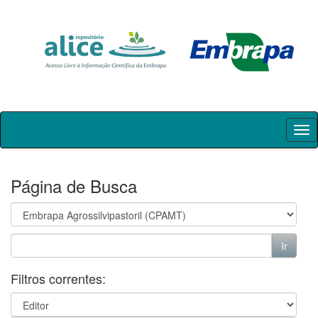
Skip
navigation
Página de Busca
Filtros correntes: