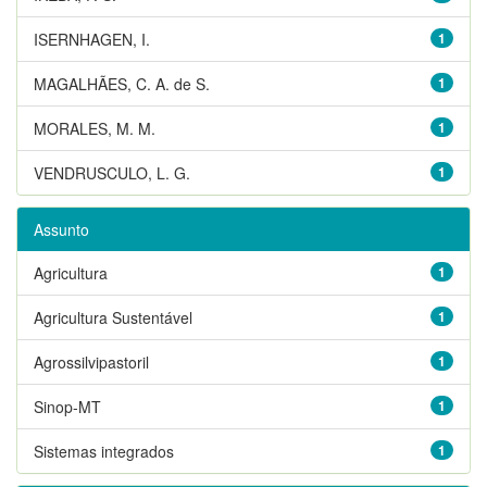
ISERNHAGEN, I.
1
MAGALHÃES, C. A. de S.
1
MORALES, M. M.
1
VENDRUSCULO, L. G.
1
Assunto
Agricultura
1
Agricultura Sustentável
1
Agrossilvipastoril
1
Sinop-MT
1
Sistemas integrados
1