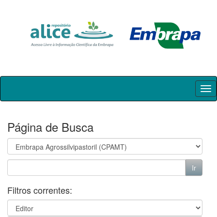
Skip
navigation
Página de Busca
Filtros correntes: