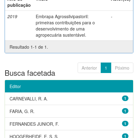
publicação
2019
Embrapa Agrossilvipastoril:
-
primeiras contribuições para o
desenvolvimento de uma
agropecuária sustentável.
Resultado 1-1 de 1.
Anterior
1
Póximo
Busca facetada
Editor
CARNEVALLI, R. A.
1
FARIA, G. R.
1
FERNANDES JUNIOR, F.
1
HOOGERHEIDE, E. S. S.
1